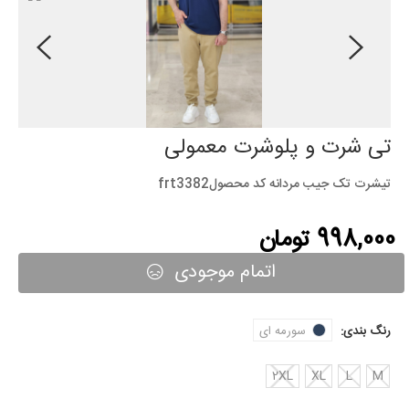
تی شرت و پلوشرت معمولی
تیشرت تک جیب مردانه کد محصولfrt3382
998,000 تومان
اتمام موجودی
رنگ بندی:
سورمه ای
2XL
XL
L
M