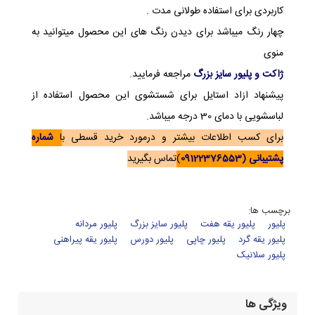
کاربردی برای استفاده طولانی مدت .
چهار رنگ میباشد برای دیدن رنگ های این محصول میتوانید به
منوی
ژاکت و پلیور سایز بزرگ
مراجعه فرمایید.
پیشنهاد ازاد استایل برای شستشوی این محصول استفاده از
لباسشویی با دمای 30 درجه میباشد.
برای کسب اطلاعات بیشتر و درمورد خرید قسطی ب
ا
شماره
پشتیبانی (09122376553
)
تماس بگیرید
برچسب ها:
پلیور
پلیور یقه هفت
پلیور سایز بزرگ
پلیور مردانه
پلیور یقه گرد
پلیور چاپی
پلیور دورس
پلیور یقه پیراهنی
پلیور سلانیک
ویژگی ها