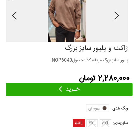
ژاکت و پلیور سایز بزرگ
پلیور سایز بزرگ مردانه کد محصولNOP6040
2,280,000 تومان
خـرید
رنگ بندی:
قهوه ای
سایزبندی:
3XL
4XL
5XL