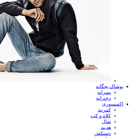
پوشاک بچگانه
پسرانه
دخترانه
اکسسوری
کمربند
کلاه و کپ
شال
هدبند
دستکش