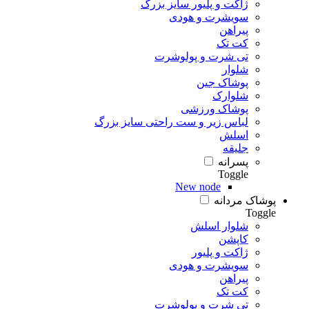
ژاکت و پلیور سایز بزرگ
سویشرت و هودی
پیراهن
کت تک
تی شرت و پولوشرت
شلوار
پوشاک جین
شلوارک
پوشاک ورزشی
لباس زیر و ست راحتی سایز بزرگ
اسلش
جلیقه
پسرانه
Toggle
New node
پوشاک مردانه
Toggle
شلوار اسلش
کاپشن
ژاکت و پلیور
سویشرت و هودی
پیراهن
کت تک
تی شرت و پولوشرت