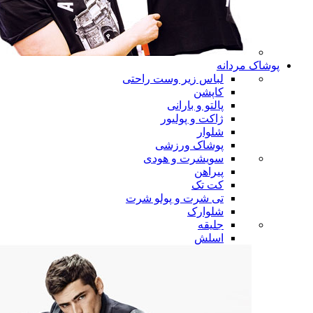
پوشاک مردانه
لباس زیر وست راحتی
کاپشن
پالتو و بارانی
ژاکت و پولیور
شلوار
پوشاک ورزشی
سویشرت و هودی
پیراهن
کت تک
تی شرت و پولو شرت
شلوارک
جلیقه
اسلش