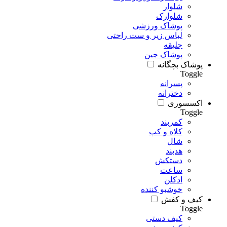
شلوار
شلوارک
پوشاک ورزشی
لباس زیر و ست راحتی
جلیقه
پوشاک جین
پوشاک بچگانه
Toggle
پسرانه
دخترانه
اکسسوری
Toggle
کمربند
کلاه و کپ
شال
هدبند
دستکش
ساعت
ادکلن
خوشبو کننده
کیف و کفش
Toggle
کیف دستی