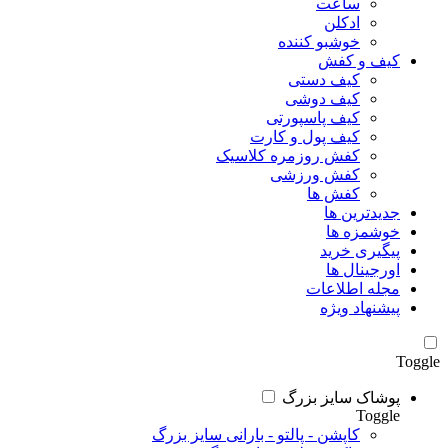
ساعت
ادکلن
خوشبو کننده
کیف و کفش
کیف دستی
کیف دوشی
کیف پاسپورتی
کیف پول و کارت
کفش روزمره کلاسیک
کفش ورزشی
کفش ها
جدیدترین ها
خوشمزه ها
پیگیری خرید
اورجینال ها
مجله اطلاعات
پیشنهاد ویژه
Toggle
پوشاک سایز بزرگ
Toggle
کاپشن - پالتو - بارانی سایز بزرگ