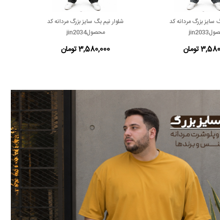
گ سایز بزرگ مردانه کد
شلوار نیم بگ سایز بزرگ مردانه کد
پیراه
jin2033
محصولjin2034
3,5 تومان
3,580,000 تومان