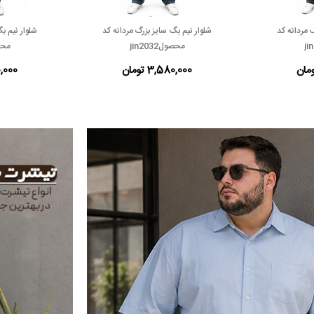
 مردانه کد
شلوار نیم بگ سایز بزرگ مردانه کد
شلوار نیم ب
محصولjin2032
محصول
3,580,000 تومان
80,000