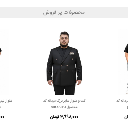
محصولات پر فروش
ردانه کد
کت و شلوار سایز بزرگ مردانه کد
شلوار نیم
محصولsute5051
مح
3,998,000 تومان
,000