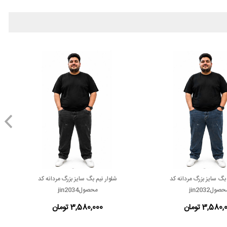
 بگ سایز بزرگ مردانه کد
شلوار نیم بگ سایز بزرگ مردانه کد
صولjin2032
محصولjin2034
3,580 تومان
3,580,000 تومان