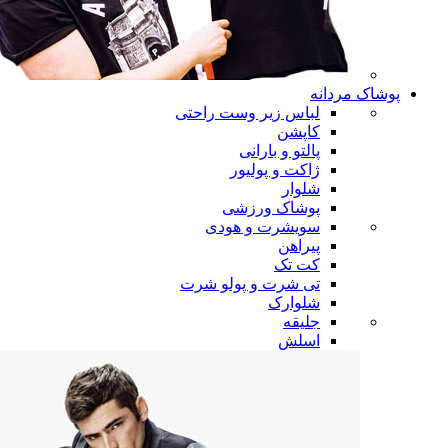
پوشاک مردانه
لباس زیر وست راحتی
کاپشن
پالتو و بارانی
ژاکت و پولیور
شلوار
پوشاک ورزشی
سویشرت و هودی
پیراهن
کت تک
تی شرت و پولو شرت
شلوارک
جلیقه
اسلش