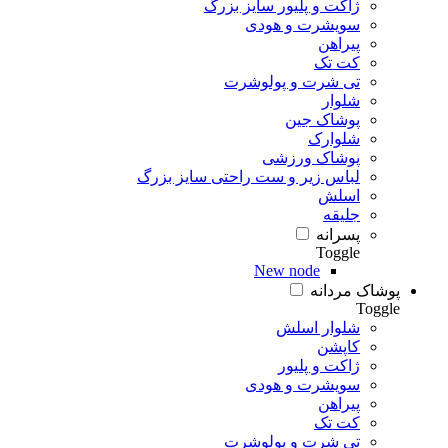
ژاکت و پلیور سایز بزرگ
سویشرت و هودی
پیراهن
کت تک
تی شرت و پولوشرت
شلوار
پوشاک جین
شلوارک
پوشاک ورزشی
لباس زیر و ست راحتی سایز بزرگ
اسلش
جلیقه
پسرانه
Toggle
New node
پوشاک مردانه
Toggle
شلوار اسلش
کاپشن
ژاکت و پلیور
سویشرت و هودی
پیراهن
کت تک
تی شرت و پولوشرت