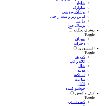
شلوار
شلوارک
پوشاک ورزشی
لباس زیر و ست راحتی
جلیقه
پوشاک جین
پوشاک بچگانه
Toggle
پسرانه
دخترانه
اکسسوری
Toggle
کمربند
کلاه و کپ
شال
هدبند
دستکش
ساعت
ادکلن
خوشبو کننده
کیف و کفش
Toggle
کیف دستی