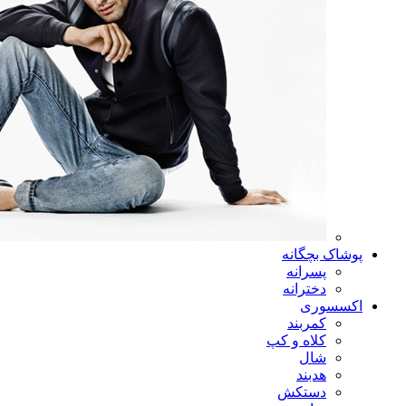
پوشاک بچگانه
پسرانه
دخترانه
اکسسوری
کمربند
کلاه و کپ
شال
هدبند
دستکش