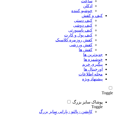
ساعت
ادکلن
خوشبو کننده
کیف و کفش
کیف دستی
کیف دوشی
کیف پاسپورتی
کیف پول و کارت
کفش روزمره کلاسیک
کفش ورزشی
کفش ها
جدیدترین ها
خوشمزه ها
پیگیری خرید
اورجینال ها
مجله اطلاعات
پیشنهاد ویژه
Toggle
پوشاک سایز بزرگ
Toggle
کاپشن - پالتو - بارانی سایز بزرگ