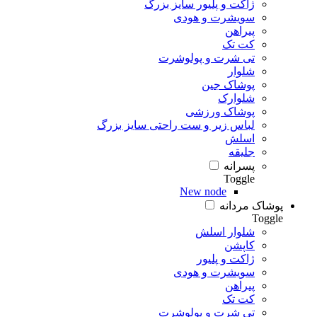
ژاکت و پلیور سایز بزرگ
سویشرت و هودی
پیراهن
کت تک
تی شرت و پولوشرت
شلوار
پوشاک جین
شلوارک
پوشاک ورزشی
لباس زیر و ست راحتی سایز بزرگ
اسلش
جلیقه
پسرانه
Toggle
New node
پوشاک مردانه
Toggle
شلوار اسلش
کاپشن
ژاکت و پلیور
سویشرت و هودی
پیراهن
کت تک
تی شرت و پولوشرت