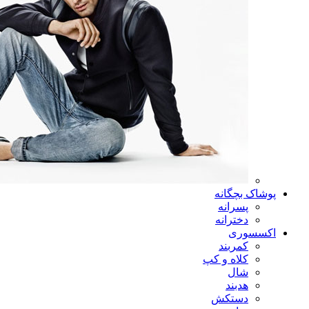
پوشاک بچگانه
پسرانه
دخترانه
اکسسوری
کمربند
کلاه و کپ
شال
هدبند
دستکش