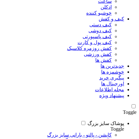
ساعت
ادکلن
خوشبو کننده
کیف و کفش
کیف دستی
کیف دوشی
کیف پاسپورتی
کیف پول و کارت
کفش روزمره کلاسیک
کفش ورزشی
کفش ها
جدیدترین ها
خوشمزه ها
پیگیری خرید
اورجینال ها
مجله اطلاعات
پیشنهاد ویژه
Toggle
پوشاک سایز بزرگ
Toggle
کاپشن - پالتو - بارانی سایز بزرگ