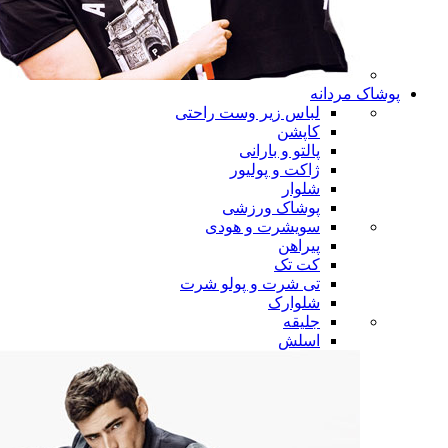
پوشاک مردانه
لباس زیر وست راحتی
کاپشن
پالتو و بارانی
ژاکت و پولیور
شلوار
پوشاک ورزشی
سویشرت و هودی
پیراهن
کت تک
تی شرت و پولو شرت
شلوارک
جلیقه
اسلش