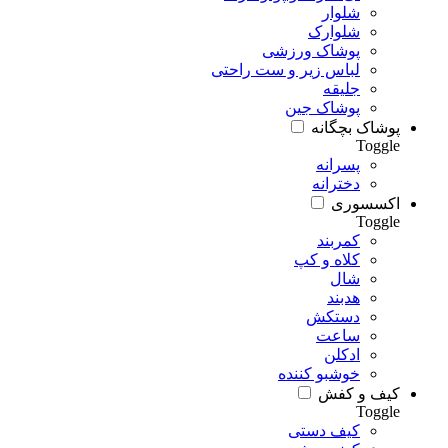
شلوار
شلوارک
پوشاک ورزشی
لباس زیر و ست راحتی
جلیقه
پوشاک جین
پوشاک بچگانه
Toggle
پسرانه
دخترانه
اکسسوری
Toggle
کمربند
کلاه و کپ
شال
هدبند
دستکش
ساعت
ادکلن
خوشبو کننده
کیف و کفش
Toggle
کیف دستی