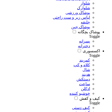
شلوار
شلوارک
پوشاک ورزشی
لباس زیر و ست راحتی
جلیقه
پوشاک جین
پوشاک بچگانه
Toggle
پسرانه
دخترانه
اکسسوری
Toggle
کمربند
کلاه و کپ
شال
هدبند
دستکش
ساعت
ادکلن
خوشبو کننده
کیف و کفش
Toggle
کیف دستی