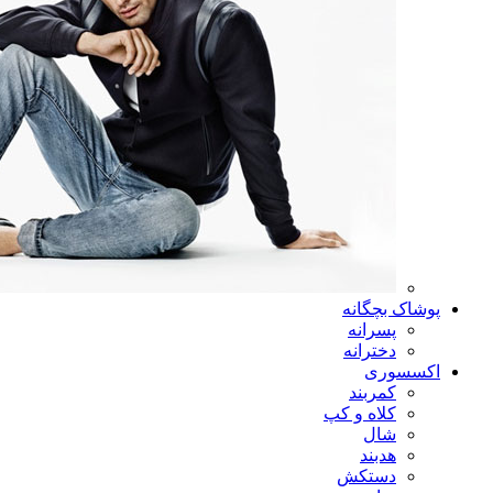
پوشاک بچگانه
پسرانه
دخترانه
اکسسوری
کمربند
کلاه و کپ
شال
هدبند
دستکش