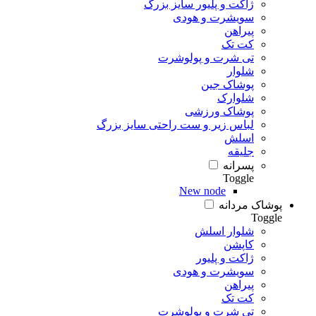
ژاکت و پلیور سایز بزرگ
سویشرت و هودی
پیراهن
کت تک
تی شرت و پولوشرت
شلوار
پوشاک جین
شلوارک
پوشاک ورزشی
لباس زیر و ست راحتی سایز بزرگ
اسلش
جلیقه
پسرانه
Toggle
New node
پوشاک مردانه
Toggle
شلوار اسلش
کاپشن
ژاکت و پلیور
سویشرت و هودی
پیراهن
کت تک
تی شرت و پولوشرت