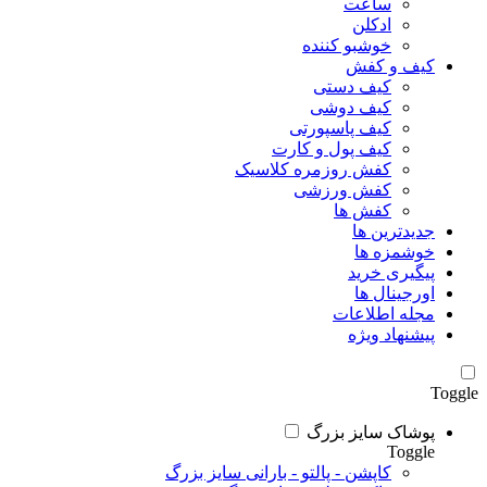
ساعت
ادکلن
خوشبو کننده
کیف و کفش
کیف دستی
کیف دوشی
کیف پاسپورتی
کیف پول و کارت
کفش روزمره کلاسیک
کفش ورزشی
کفش ها
جدیدترین ها
خوشمزه ها
پیگیری خرید
اورجینال ها
مجله اطلاعات
پیشنهاد ویژه
Toggle
پوشاک سایز بزرگ
Toggle
کاپشن - پالتو - بارانی سایز بزرگ