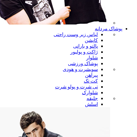
پوشاک مردانه
لباس زیر وست راحتی
کاپشن
پالتو و بارانی
ژاکت و پولیور
شلوار
پوشاک ورزشی
سویشرت و هودی
پیراهن
کت تک
تی شرت و پولو شرت
شلوارک
جلیقه
اسلش