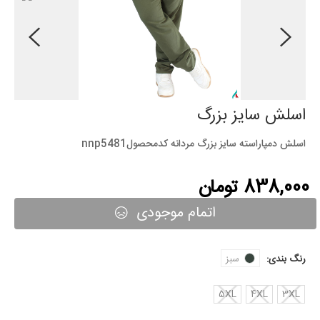
اسلش سایز بزرگ
اسلش دمپاراسته سایز بزرگ مردانه کدمحصولnnp5481
838,000 تومان
اتمام موجودی
رنگ بندی:
سبز
5XL
4XL
3XL