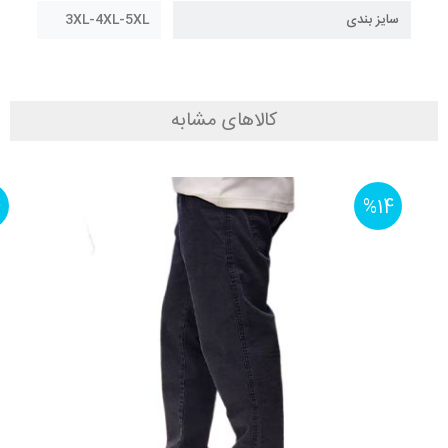
سایز بندی
3XL-4XL-5XL
کالاهای مشابه
4
%14