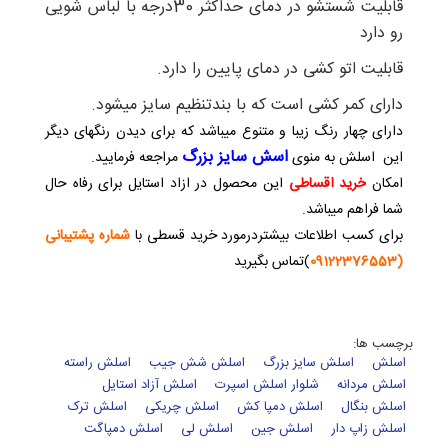
قابلیت شستشو در دمای حداکثر 30درجه با لباس شویی
رو دارد
قابلیت اتو کشی در دمای پایین را دارد.
دارای کمر کشی است که با بندتنظیم سایز میشود.
دارای چهار رنگ زیبا و متنوع میباشد که برای دیدن رنگهای دیگر
اسش سایز بزرگ
این اسلش به منوی
مراجعه فرمایید.
امکان
خرید اقساطی
این محصول در ازاد استایل برای رفاه حال
شما فراهم میباشد.
برای کسب اطلاعات بیشتردرمورد خرید قسطی با
شماره پشتیبانی
(09122376553
)تماس بگیرید
برچسب ها:
اسلش
اسلش سایز بزرگ
اسلش شش جیب
اسلش راسته
اسلش مردانه
شلوار اسلش اسپرت
اسلش آزاد استایل
اسلش بنگال
اسلش دمپا کش
اسلش چریکی
اسلش ترک
اسلش زاپ دار
اسلش جین
اسلش لی
اسلش دمپاگت