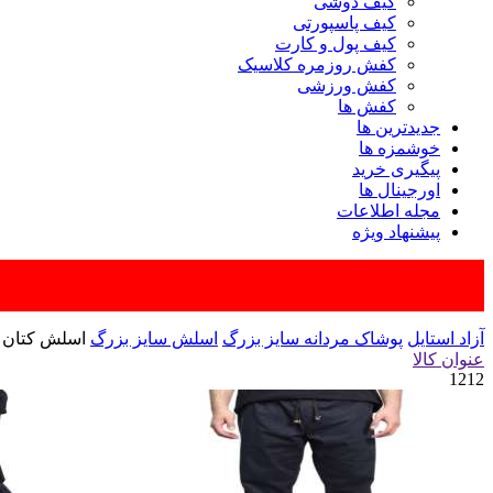
کیف دوشی
کیف پاسپورتی
کیف پول و کارت
کفش روزمره کلاسیک
کفش ورزشی
کفش ها
جدیدترین ها
خوشمزه ها
پیگیری خرید
اورجینال ها
مجله اطلاعات
پیشنهاد ویژه
آزاد استایل
پوشاک مردانه سایز بزرگ
اسلش سایز بزرگ
اسلش کتان سای
عنوان کالا
1212