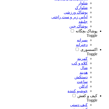
شلوار
شلوارک
پوشاک ورزشی
لباس زیر و ست راحتی
جلیقه
پوشاک جین
پوشاک بچگانه
Toggle
پسرانه
دخترانه
اکسسوری
Toggle
کمربند
کلاه و کپ
شال
هدبند
دستکش
ساعت
ادکلن
خوشبو کننده
کیف و کفش
Toggle
کیف دستی