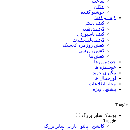
ساعت
ادکلن
خوشبو کننده
کیف و کفش
کیف دستی
کیف دوشی
کیف پاسپورتی
کیف پول و کارت
کفش روزمره کلاسیک
کفش ورزشی
کفش ها
جدیدترین ها
خوشمزه ها
پیگیری خرید
اورجینال ها
مجله اطلاعات
پیشنهاد ویژه
Toggle
پوشاک سایز بزرگ
Toggle
کاپشن - پالتو - بارانی سایز بزرگ