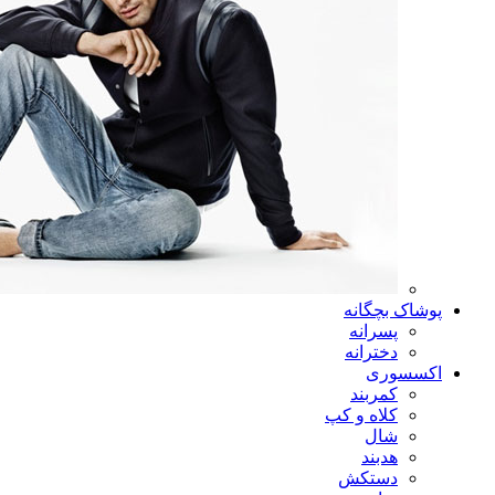
پوشاک بچگانه
پسرانه
دخترانه
اکسسوری
کمربند
کلاه و کپ
شال
هدبند
دستکش