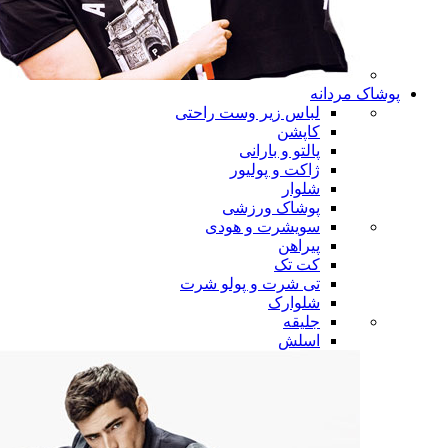
پوشاک مردانه
لباس زیر وست راحتی
کاپشن
پالتو و بارانی
ژاکت و پولیور
شلوار
پوشاک ورزشی
سویشرت و هودی
پیراهن
کت تک
تی شرت و پولو شرت
شلوارک
جلیقه
اسلش