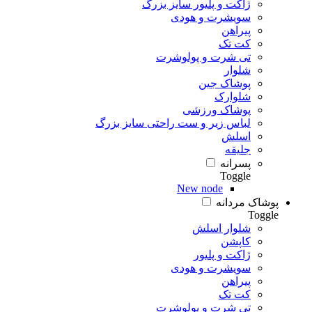
ژاکت و پلیور سایز بزرگ
سویشرت و هودی
پیراهن
کت تک
تی شرت و پولوشرت
شلوار
پوشاک جین
شلوارک
پوشاک ورزشی
لباس زیر و ست راحتی سایز بزرگ
اسلش
جلیقه
پسرانه
Toggle
New node
پوشاک مردانه
Toggle
شلوار اسلش
کاپشن
ژاکت و پلیور
سویشرت و هودی
پیراهن
کت تک
تی شرت و پولوشرت