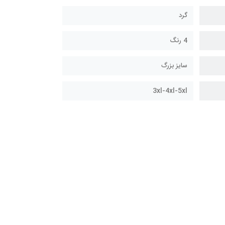
گرد
4 رنگ
سایز بزرگ
3xl-4xl-5xl