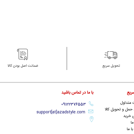
تحویل سریع
ضمانت اصل بودن کالا
ریع
با ما در تماس باشید
 متداول
حمل و تحویل کالا
support[at]azadstyle.com
 خرید
ما
ا ما