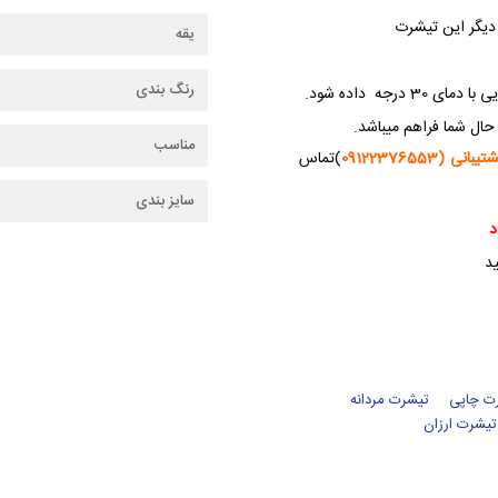
 دیگر این تیشرت
یقه
رنگ بندی
جه داده شود.
حال شما فراهم میباشد.
مناسب
نی (09122376553
)تماس
سایز بندی
د
ید
ت چاپی
تیشرت مردانه
تیشرت ارزان