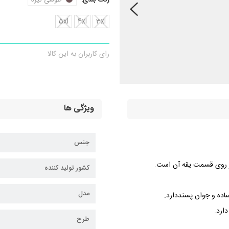
رنگ بندی:
طوسی تیره
5xl
4xl
3xl
رای کاربران به این کالا
ویژگی ها
جنس
 روی قسمت یقه آن است.
کشور تولید کننده
مدل
اده و جوان پسنددارد.
ارد.
طرح