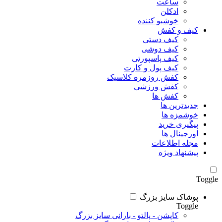
ساعت
ادکلن
خوشبو کننده
کیف و کفش
کیف دستی
کیف دوشی
کیف پاسپورتی
کیف پول و کارت
کفش روزمره کلاسیک
کفش ورزشی
کفش ها
جدیدترین ها
خوشمزه ها
پیگیری خرید
اورجینال ها
مجله اطلاعات
پیشنهاد ویژه
Toggle
پوشاک سایز بزرگ
Toggle
کاپشن - پالتو - بارانی سایز بزرگ