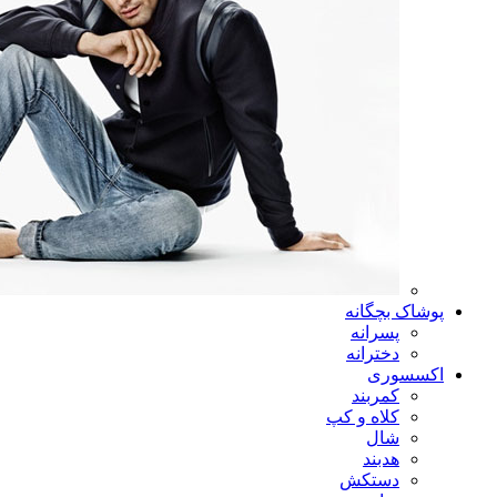
پوشاک بچگانه
پسرانه
دخترانه
اکسسوری
کمربند
کلاه و کپ
شال
هدبند
دستکش