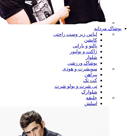
پوشاک مردانه
لباس زیر وست راحتی
کاپشن
پالتو و بارانی
ژاکت و پولیور
شلوار
پوشاک ورزشی
سویشرت و هودی
پیراهن
کت تک
تی شرت و پولو شرت
شلوارک
جلیقه
اسلش