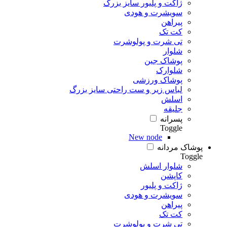
ژاکت و پلیور سایز بزرگ
سویشرت و هودی
پیراهن
کت تک
تی شرت و پولوشرت
شلوار
پوشاک جین
شلوارک
پوشاک ورزشی
لباس زیر و ست راحتی سایز بزرگ
اسلش
جلیقه
پسرانه
Toggle
New node
پوشاک مردانه
Toggle
شلوار اسلش
کاپشن
ژاکت و پلیور
سویشرت و هودی
پیراهن
کت تک
تی شرت و پولوشرت