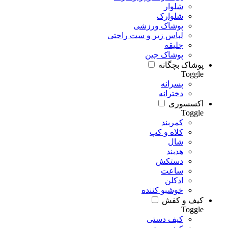
شلوار
شلوارک
پوشاک ورزشی
لباس زیر و ست راحتی
جلیقه
پوشاک جین
پوشاک بچگانه
Toggle
پسرانه
دخترانه
اکسسوری
Toggle
کمربند
کلاه و کپ
شال
هدبند
دستکش
ساعت
ادکلن
خوشبو کننده
کیف و کفش
Toggle
کیف دستی