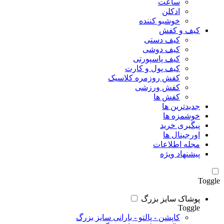
ساعت
ادکلن
خوشبو کننده
کیف و کفش
کیف دستی
کیف دوشی
کیف پاسپورتی
کیف پول و کارت
کفش روزمره کلاسیک
کفش ورزشی
کفش ها
جدیدترین ها
خوشمزه ها
پیگیری خرید
اورجینال ها
مجله اطلاعات
پیشنهاد ویژه
Toggle
پوشاک سایز بزرگ
Toggle
کاپشن - پالتو - بارانی سایز بزرگ