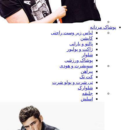
پوشاک مردانه
لباس زیر وست راحتی
کاپشن
پالتو و بارانی
ژاکت و پولیور
شلوار
پوشاک ورزشی
سویشرت و هودی
پیراهن
کت تک
تی شرت و پولو شرت
شلوارک
جلیقه
اسلش