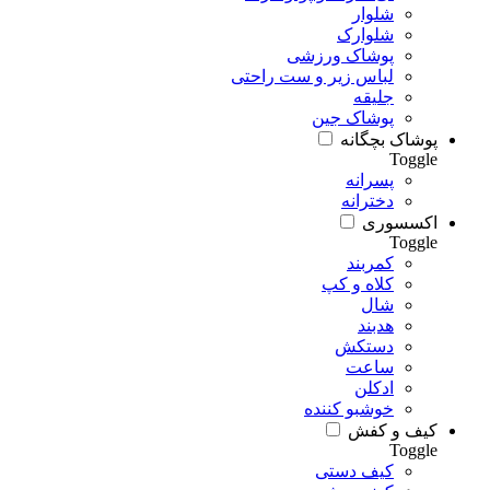
شلوار
شلوارک
پوشاک ورزشی
لباس زیر و ست راحتی
جلیقه
پوشاک جین
پوشاک بچگانه
Toggle
پسرانه
دخترانه
اکسسوری
Toggle
کمربند
کلاه و کپ
شال
هدبند
دستکش
ساعت
ادکلن
خوشبو کننده
کیف و کفش
Toggle
کیف دستی