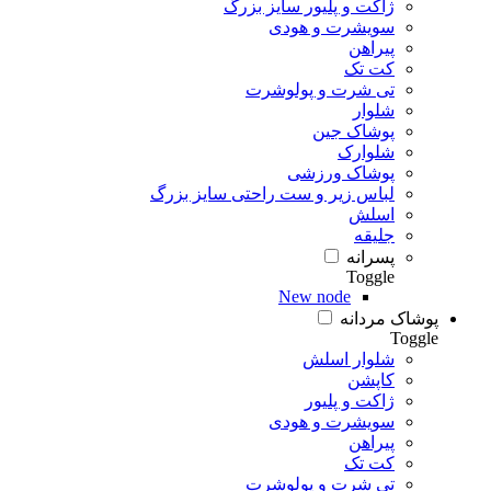
ژاکت و پلیور سایز بزرگ
سویشرت و هودی
پیراهن
کت تک
تی شرت و پولوشرت
شلوار
پوشاک جین
شلوارک
پوشاک ورزشی
لباس زیر و ست راحتی سایز بزرگ
اسلش
جلیقه
پسرانه
Toggle
New node
پوشاک مردانه
Toggle
شلوار اسلش
کاپشن
ژاکت و پلیور
سویشرت و هودی
پیراهن
کت تک
تی شرت و پولوشرت