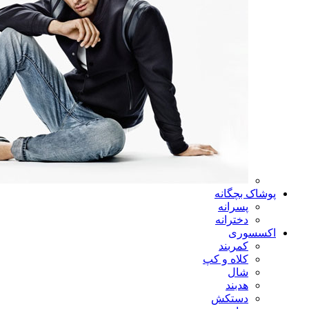
پوشاک بچگانه
پسرانه
دخترانه
اکسسوری
کمربند
کلاه و کپ
شال
هدبند
دستکش