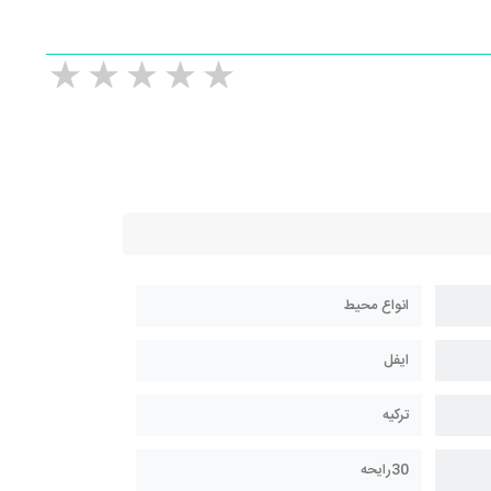
انواع محیط
ایفل
ترکیه
30رایحه