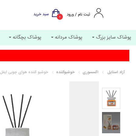
سبد خرید
ثبت نام / ورود
0
پوشاک سایز بزرگ
پوشاک مردانه
پوشاک بچگانه
آزاد استایل
اکسسوری
خوشبوکننده
خوشبو کننده هوای چوبی ایفل Seftali