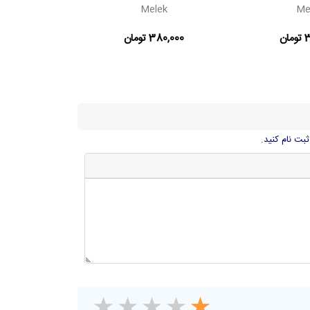
lek
Melek
Me
ان
380,000 تومان
380,000 توم
ثبت نام کنید.