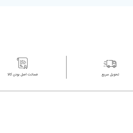
تحویل سریع
ضمانت اصل بودن کالا
ریع
با ما در تماس باشید
 متداول
حمل و تحویل کالا
support[at]azadstyle.com
 خرید
ما