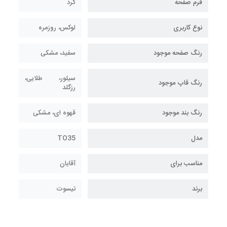
فرم صفحه
گرد
نوع کاربری
لوکس، روزمره
رنگ صفحه موجود
سفید، مشکی
سیلور، طلایی،
رنگ قاپ موجود
رزگلد
رنگ بند موجود
قهوه ای، مشکی
مدل
TO35
مناسب برای
آقایان
برند
تیسوت