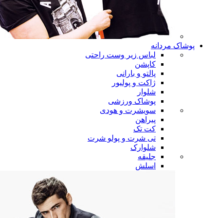
پوشاک مردانه
لباس زیر وست راحتی
کاپشن
پالتو و بارانی
ژاکت و پولیور
شلوار
پوشاک ورزشی
سویشرت و هودی
پیراهن
کت تک
تی شرت و پولو شرت
شلوارک
جلیقه
اسلش