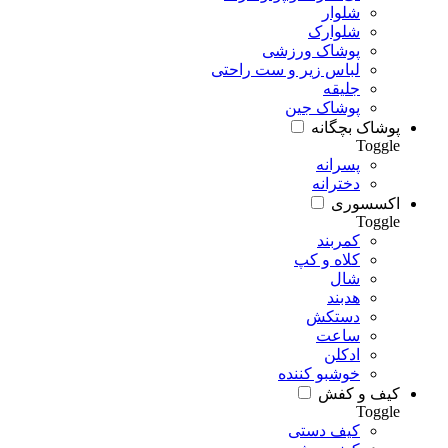
شلوار
شلوارک
پوشاک ورزشی
لباس زیر و ست راحتی
جلیقه
پوشاک جین
پوشاک بچگانه
Toggle
پسرانه
دخترانه
اکسسوری
Toggle
کمربند
کلاه و کپ
شال
هدبند
دستکش
ساعت
ادکلن
خوشبو کننده
کیف و کفش
Toggle
کیف دستی