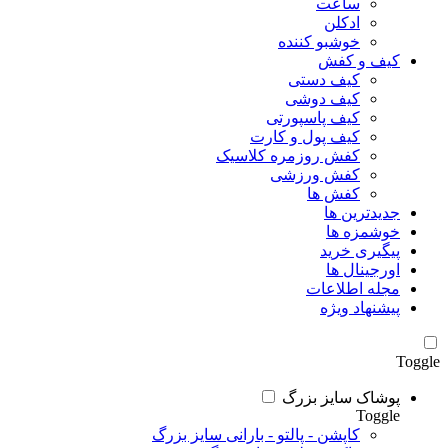
ساعت
ادکلن
خوشبو کننده
کیف و کفش
کیف دستی
کیف دوشی
کیف پاسپورتی
کیف پول و کارت
کفش روزمره کلاسیک
کفش ورزشی
کفش ها
جدیدترین ها
خوشمزه ها
پیگیری خرید
اورجینال ها
مجله اطلاعات
پیشنهاد ویژه
Toggle
پوشاک سایز بزرگ
Toggle
کاپشن - پالتو - بارانی سایز بزرگ