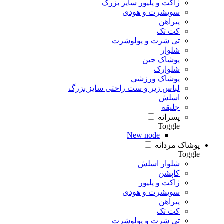
ژاکت و پلیور سایز بزرگ
سویشرت و هودی
پیراهن
کت تک
تی شرت و پولوشرت
شلوار
پوشاک جین
شلوارک
پوشاک ورزشی
لباس زیر و ست راحتی سایز بزرگ
اسلش
جلیقه
پسرانه
Toggle
New node
پوشاک مردانه
Toggle
شلوار اسلش
کاپشن
ژاکت و پلیور
سویشرت و هودی
پیراهن
کت تک
تی شرت و پولوشرت