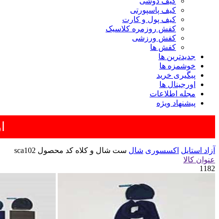
کیف دوشی
کیف پاسپورتی
کیف پول و کارت
کفش روزمره کلاسیک
کفش ورزشی
کفش ها
جدیدترین ها
خوشمزه ها
پیگیری خرید
اورجینال ها
مجله اطلاعات
پیشنهاد ویژه
ار
آزاد استایل
اکسسوری
شال
ست شال و کلاه کد محصول sca102
عنوان کالا
1182