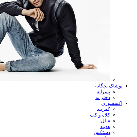
پوشاک بچگانه
پسرانه
دخترانه
اکسسوری
کمربند
کلاه و کپ
شال
هدبند
دستکش