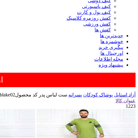
کیف دوشی
کیف پاسپورتی
کیف پول و کارت
کفش روزمره کلاسیک
کفش ورزشی
کفش ها
جدیدترین ها
خوشمزه ها
پیگیری خرید
اورجینال ها
مجله اطلاعات
پیشنهاد ویژه
ار
آزاد استایل
پوشاک کودکان
پسرانه
ست لباس پدر کد محصولblake02
عنوان کالا
1223