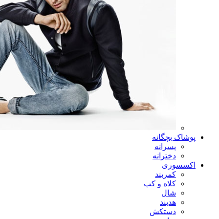
پوشاک بچگانه
پسرانه
دخترانه
اکسسوری
کمربند
کلاه و کپ
شال
هدبند
دستکش