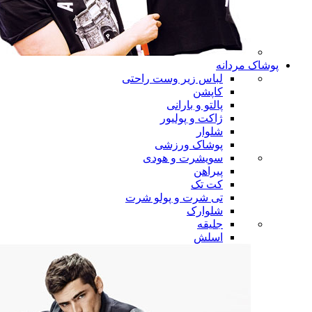
پوشاک مردانه
لباس زیر وست راحتی
کاپشن
پالتو و بارانی
ژاکت و پولیور
شلوار
پوشاک ورزشی
سویشرت و هودی
پیراهن
کت تک
تی شرت و پولو شرت
شلوارک
جلیقه
اسلش