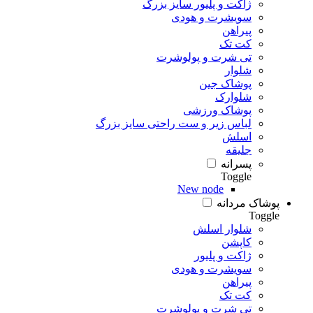
ژاکت و پلیور سایز بزرگ
سویشرت و هودی
پیراهن
کت تک
تی شرت و پولوشرت
شلوار
پوشاک جین
شلوارک
پوشاک ورزشی
لباس زیر و ست راحتی سایز بزرگ
اسلش
جلیقه
پسرانه
Toggle
New node
پوشاک مردانه
Toggle
شلوار اسلش
کاپشن
ژاکت و پلیور
سویشرت و هودی
پیراهن
کت تک
تی شرت و پولوشرت