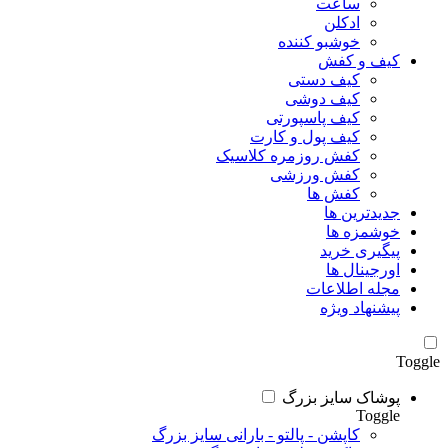
ساعت
ادکلن
خوشبو کننده
کیف و کفش
کیف دستی
کیف دوشی
کیف پاسپورتی
کیف پول و کارت
کفش روزمره کلاسیک
کفش ورزشی
کفش ها
جدیدترین ها
خوشمزه ها
پیگیری خرید
اورجینال ها
مجله اطلاعات
پیشنهاد ویژه
Toggle
پوشاک سایز بزرگ
Toggle
کاپشن - پالتو - بارانی سایز بزرگ