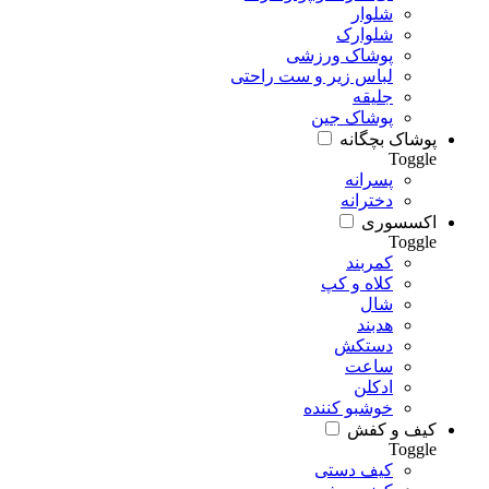
شلوار
شلوارک
پوشاک ورزشی
لباس زیر و ست راحتی
جلیقه
پوشاک جین
پوشاک بچگانه
Toggle
پسرانه
دخترانه
اکسسوری
Toggle
کمربند
کلاه و کپ
شال
هدبند
دستکش
ساعت
ادکلن
خوشبو کننده
کیف و کفش
Toggle
کیف دستی