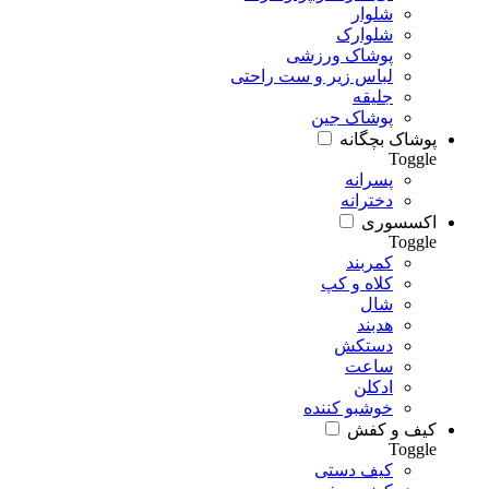
شلوار
شلوارک
پوشاک ورزشی
لباس زیر و ست راحتی
جلیقه
پوشاک جین
پوشاک بچگانه
Toggle
پسرانه
دخترانه
اکسسوری
Toggle
کمربند
کلاه و کپ
شال
هدبند
دستکش
ساعت
ادکلن
خوشبو کننده
کیف و کفش
Toggle
کیف دستی