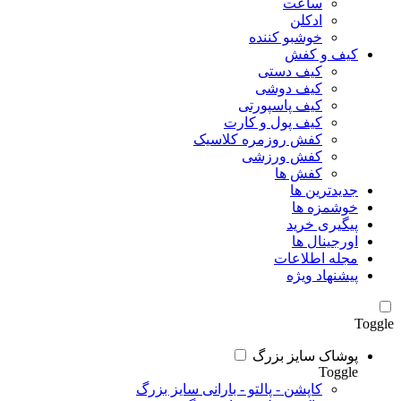
ساعت
ادکلن
خوشبو کننده
کیف و کفش
کیف دستی
کیف دوشی
کیف پاسپورتی
کیف پول و کارت
کفش روزمره کلاسیک
کفش ورزشی
کفش ها
جدیدترین ها
خوشمزه ها
پیگیری خرید
اورجینال ها
مجله اطلاعات
پیشنهاد ویژه
Toggle
پوشاک سایز بزرگ
Toggle
کاپشن - پالتو - بارانی سایز بزرگ