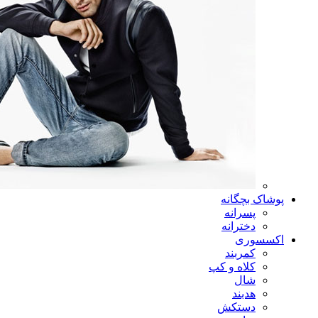
پوشاک بچگانه
پسرانه
دخترانه
اکسسوری
کمربند
کلاه و کپ
شال
هدبند
دستکش