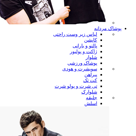
پوشاک مردانه
لباس زیر وست راحتی
کاپشن
پالتو و بارانی
ژاکت و پولیور
شلوار
پوشاک ورزشی
سویشرت و هودی
پیراهن
کت تک
تی شرت و پولو شرت
شلوارک
جلیقه
اسلش