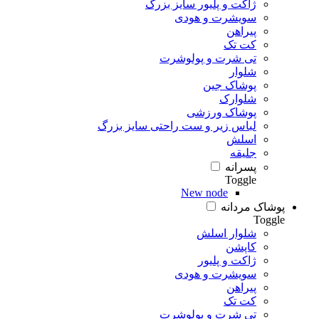
ژاکت و پلیور سایز بزرگ
سویشرت و هودی
پیراهن
کت تک
تی شرت و پولوشرت
شلوار
پوشاک جین
شلوارک
پوشاک ورزشی
لباس زیر و ست راحتی سایز بزرگ
اسلش
جلیقه
پسرانه
Toggle
New node
پوشاک مردانه
Toggle
شلوار اسلش
کاپشن
ژاکت و پلیور
سویشرت و هودی
پیراهن
کت تک
تی شرت و پولوشرت