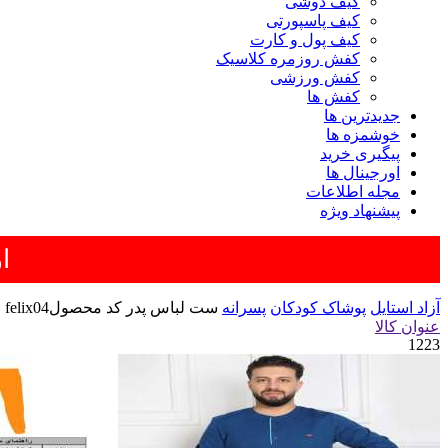
کیف دوشی
کیف پاسپورتی
کیف پول و کارت
کفش روزمره کلاسیک
کفش ورزشی
کفش ها
جدیدترین ها
خوشمزه ها
پیگیری خرید
اورجینال ها
مجله اطلاعات
پیشنهاد ویژه
آزاد استایل
پوشاک کودکان
پسرانه
ست لباس پدر کد محصولfelix04
عنوان کالا
1223