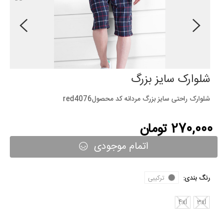
شلوارک سایز بزرگ
شلوارک راحتی سایز بزرگ مردانه کد محصولred4076
270,000 تومان
اتمام موجودی
رنگ بندی:
ترکیبی
4xl
3xl