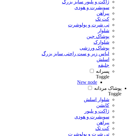
ژاکت و پلیور سایز بزرگ
سویشرت و هودی
پیراهن
کت تک
تی شرت و پولوشرت
شلوار
پوشاک جین
شلوارک
پوشاک ورزشی
لباس زیر و ست راحتی سایز بزرگ
اسلش
جلیقه
پسرانه
Toggle
New node
پوشاک مردانه
Toggle
شلوار اسلش
کاپشن
ژاکت و پلیور
سویشرت و هودی
پیراهن
کت تک
تی شرت و پولوشرت