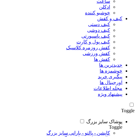
ساعت
ادکلن
خوشبو کننده
کیف و کفش
کیف دستی
کیف دوشی
کیف پاسپورتی
کیف پول و کارت
کفش روزمره کلاسیک
کفش ورزشی
کفش ها
جدیدترین ها
خوشمزه ها
پیگیری خرید
اورجینال ها
مجله اطلاعات
پیشنهاد ویژه
Toggle
پوشاک سایز بزرگ
Toggle
کاپشن - پالتو - بارانی سایز بزرگ