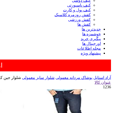
کیف دوشی
کیف پاسپورتی
کیف پول و کارت
کفش روزمره کلاسیک
کفش ورزشی
کفش ها
جدیدترین ها
خوشمزه ها
پیگیری خرید
اورجینال ها
مجله اطلاعات
پیشنهاد ویژه
ار
آزاد استایل
پوشاک مردانه معمولی
شلوار سایز معمولی
شلوار جین کد م
عنوان کالا
1236