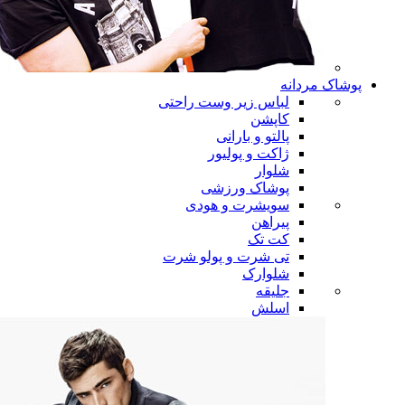
پوشاک مردانه
لباس زیر وست راحتی
کاپشن
پالتو و بارانی
ژاکت و پولیور
شلوار
پوشاک ورزشی
سویشرت و هودی
پیراهن
کت تک
تی شرت و پولو شرت
شلوارک
جلیقه
اسلش