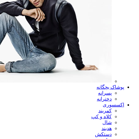
پوشاک بچگانه
پسرانه
دخترانه
اکسسوری
کمربند
کلاه و کپ
شال
هدبند
دستکش