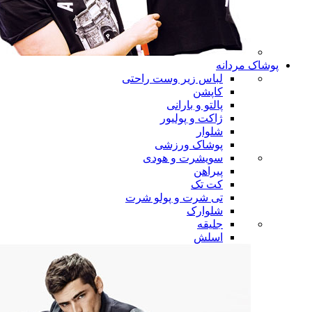
پوشاک مردانه
لباس زیر وست راحتی
کاپشن
پالتو و بارانی
ژاکت و پولیور
شلوار
پوشاک ورزشی
سویشرت و هودی
پیراهن
کت تک
تی شرت و پولو شرت
شلوارک
جلیقه
اسلش