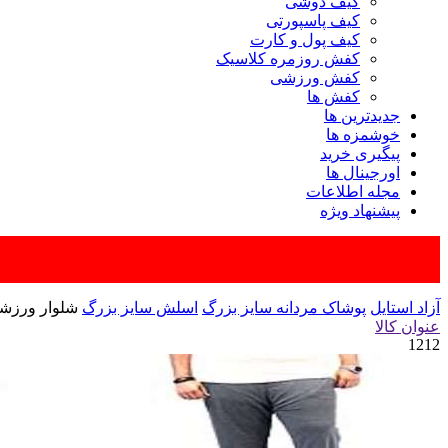
کیف دوشی
کیف پاسپورتی
کیف پول و کارت
کفش روزمره کلاسیک
کفش ورزشی
کفش ها
جدیدترین ها
خوشمزه ها
پیگیری خرید
اورجینال ها
مجله اطلاعات
پیشنهاد ویژه
آزاد استایل
پوشاک مردانه سایز بزرگ
اسلش سایز بزرگ
شلوار ورزشی 
عنوان کالا
1212