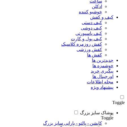
ساعت
ادکلن
خوشبو کننده
کیف و کفش
کیف دستی
کیف دوشی
کیف پاسپورتی
کیف پول و کارت
کفش روزمره کلاسیک
کفش ورزشی
کفش ها
جدیدترین ها
خوشمزه ها
پیگیری خرید
اورجینال ها
مجله اطلاعات
پیشنهاد ویژه
Toggle
پوشاک سایز بزرگ
Toggle
کاپشن - پالتو - بارانی سایز بزرگ