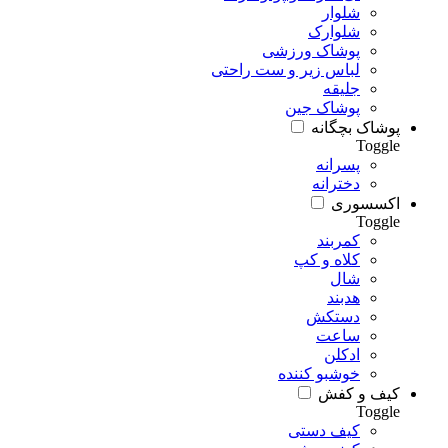
شلوار
شلوارک
پوشاک ورزشی
لباس زیر و ست راحتی
جلیقه
پوشاک جین
پوشاک بچگانه
Toggle
پسرانه
دخترانه
اکسسوری
Toggle
کمربند
کلاه و کپ
شال
هدبند
دستکش
ساعت
ادکلن
خوشبو کننده
کیف و کفش
Toggle
کیف دستی