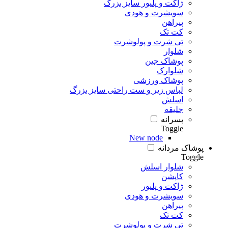
ژاکت و پلیور سایز بزرگ
سویشرت و هودی
پیراهن
کت تک
تی شرت و پولوشرت
شلوار
پوشاک جین
شلوارک
پوشاک ورزشی
لباس زیر و ست راحتی سایز بزرگ
اسلش
جلیقه
پسرانه
Toggle
New node
پوشاک مردانه
Toggle
شلوار اسلش
کاپشن
ژاکت و پلیور
سویشرت و هودی
پیراهن
کت تک
تی شرت و پولوشرت