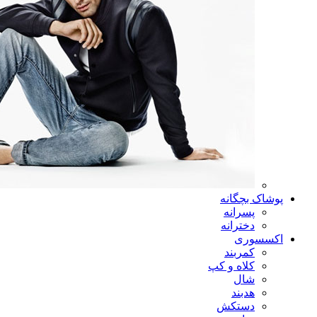
پوشاک بچگانه
پسرانه
دخترانه
اکسسوری
کمربند
کلاه و کپ
شال
هدبند
دستکش