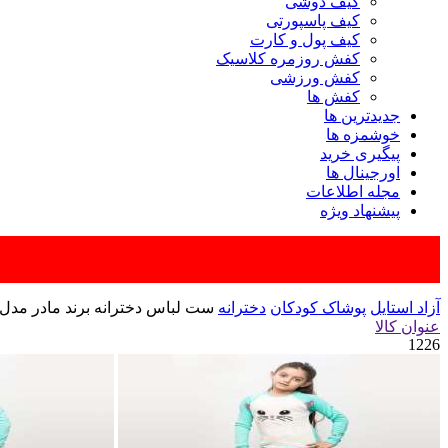
کیف دوشی
کیف پاسپورتی
کیف پول و کارت
کفش روزمره کلاسیک
کفش ورزشی
کفش ها
جدیدترین ها
خوشمزه ها
پیگیری خرید
اورجینال ها
مجله اطلاعات
پیشنهاد ویژه
آزاد استایل
پوشاک کودکان
دخترانه
ست لباس دخترانه برند مادر مدل لا
عنوان کالا
1226