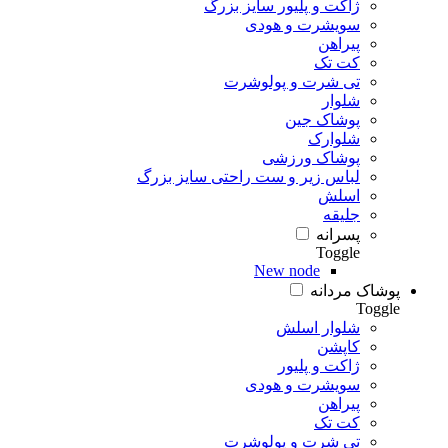
ژاکت و پلیور سایز بزرگ
سویشرت و هودی
پیراهن
کت تک
تی شرت و پولوشرت
شلوار
پوشاک جین
شلوارک
پوشاک ورزشی
لباس زیر و ست راحتی سایز بزرگ
اسلش
جلیقه
پسرانه
Toggle
New node
پوشاک مردانه
Toggle
شلوار اسلش
کاپشن
ژاکت و پلیور
سویشرت و هودی
پیراهن
کت تک
تی شرت و پولوشرت