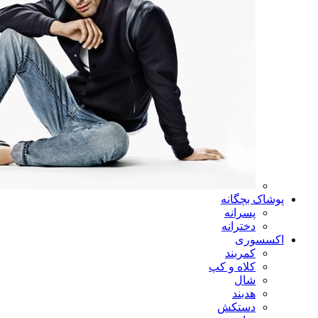
پوشاک بچگانه
پسرانه
دخترانه
اکسسوری
کمربند
کلاه و کپ
شال
هدبند
دستکش