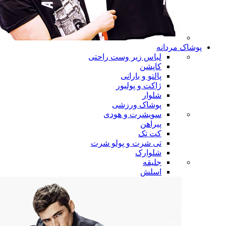
پوشاک مردانه
لباس زیر وست راحتی
کاپشن
پالتو و بارانی
ژاکت و پولیور
شلوار
پوشاک ورزشی
سویشرت و هودی
پیراهن
کت تک
تی شرت و پولو شرت
شلوارک
جلیقه
اسلش