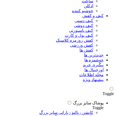
ساعت
ادکلن
خوشبو کننده
کیف و کفش
کیف دستی
کیف دوشی
کیف پاسپورتی
کیف پول و کارت
کفش روزمره کلاسیک
کفش ورزشی
کفش ها
جدیدترین ها
خوشمزه ها
پیگیری خرید
اورجینال ها
مجله اطلاعات
پیشنهاد ویژه
Toggle
پوشاک سایز بزرگ
Toggle
کاپشن - پالتو - بارانی سایز بزرگ