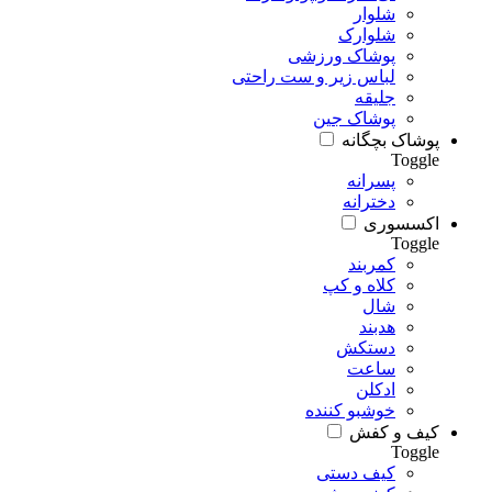
شلوار
شلوارک
پوشاک ورزشی
لباس زیر و ست راحتی
جلیقه
پوشاک جین
پوشاک بچگانه
Toggle
پسرانه
دخترانه
اکسسوری
Toggle
کمربند
کلاه و کپ
شال
هدبند
دستکش
ساعت
ادکلن
خوشبو کننده
کیف و کفش
Toggle
کیف دستی