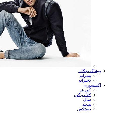
پوشاک بچگانه
پسرانه
دخترانه
اکسسوری
کمربند
کلاه و کپ
شال
هدبند
دستکش