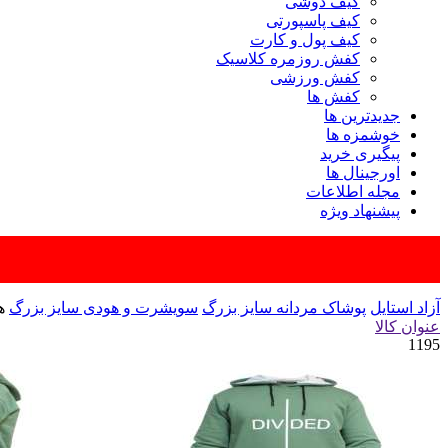
کیف دوشی
کیف پاسپورتی
کیف پول و کارت
کفش روزمره کلاسیک
کفش ورزشی
کفش ها
جدیدترین ها
خوشمزه ها
پیگیری خرید
اورجینال ها
مجله اطلاعات
پیشنهاد ویژه
آزاد استایل
پوشاک مردانه سایز بزرگ
سویشرت و هودی سایز بزرگ
ه
عنوان کالا
1195