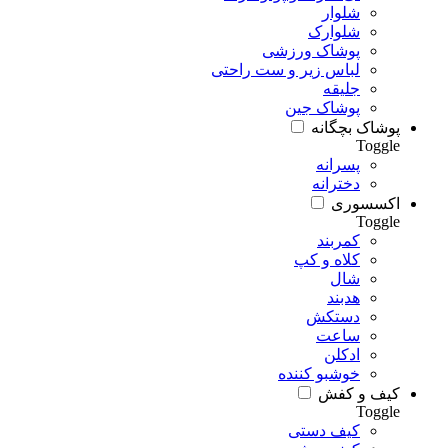
شلوار
شلوارک
پوشاک ورزشی
لباس زیر و ست راحتی
جلیقه
پوشاک جین
پوشاک بچگانه
Toggle
پسرانه
دخترانه
اکسسوری
Toggle
کمربند
کلاه و کپ
شال
هدبند
دستکش
ساعت
ادکلن
خوشبو کننده
کیف و کفش
Toggle
کیف دستی