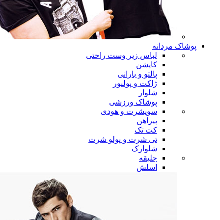
پوشاک مردانه
لباس زیر وست راحتی
کاپشن
پالتو و بارانی
ژاکت و پولیور
شلوار
پوشاک ورزشی
سویشرت و هودی
پیراهن
کت تک
تی شرت و پولو شرت
شلوارک
جلیقه
اسلش