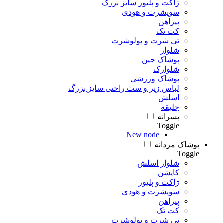
ژاکت و پلیور سایز بزرگ
سویشرت و هودی
پیراهن
کت تک
تی شرت و پولوشرت
شلوار
پوشاک جین
شلوارک
پوشاک ورزشی
لباس زیر و ست راحتی سایز بزرگ
اسلش
جلیقه
پسرانه
Toggle
New node
پوشاک مردانه
Toggle
شلوار اسلش
کاپشن
ژاکت و پلیور
سویشرت و هودی
پیراهن
کت تک
تی شرت و پولوشرت