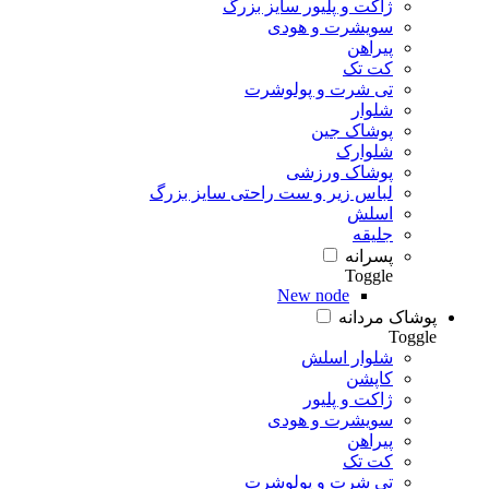
ژاکت و پلیور سایز بزرگ
سویشرت و هودی
پیراهن
کت تک
تی شرت و پولوشرت
شلوار
پوشاک جین
شلوارک
پوشاک ورزشی
لباس زیر و ست راحتی سایز بزرگ
اسلش
جلیقه
پسرانه
Toggle
New node
پوشاک مردانه
Toggle
شلوار اسلش
کاپشن
ژاکت و پلیور
سویشرت و هودی
پیراهن
کت تک
تی شرت و پولوشرت