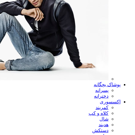
پوشاک بچگانه
پسرانه
دخترانه
اکسسوری
کمربند
کلاه و کپ
شال
هدبند
دستکش