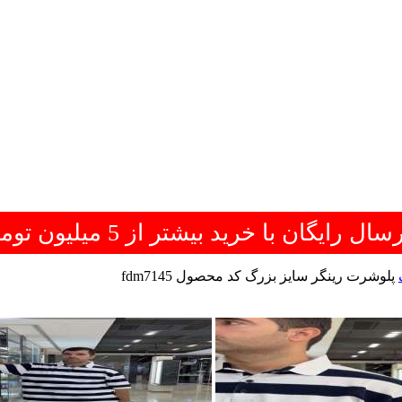
سال رایگان با خرید بیشتر از 5 میلیون تومان
پلوشرت رینگر سایز بزرگ کد محصول fdm7145