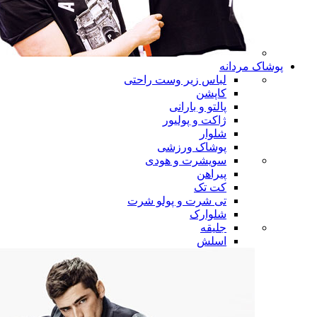
پوشاک مردانه
لباس زیر وست راحتی
کاپشن
پالتو و بارانی
ژاکت و پولیور
شلوار
پوشاک ورزشی
سویشرت و هودی
پیراهن
کت تک
تی شرت و پولو شرت
شلوارک
جلیقه
اسلش