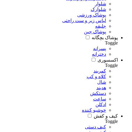
شلوار
شلوارک
پوشاک ورزشی
لباس زیر و ست راحتی
جلیقه
پوشاک جین
پوشاک بچگانه
Toggle
پسرانه
دخترانه
اکسسوری
Toggle
کمربند
کلاه و کپ
شال
هدبند
دستکش
ساعت
ادکلن
خوشبو کننده
کیف و کفش
Toggle
کیف دستی