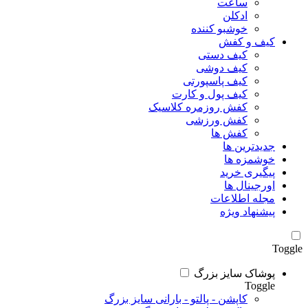
ساعت
ادکلن
خوشبو کننده
کیف و کفش
کیف دستی
کیف دوشی
کیف پاسپورتی
کیف پول و کارت
کفش روزمره کلاسیک
کفش ورزشی
کفش ها
جدیدترین ها
خوشمزه ها
پیگیری خرید
اورجینال ها
مجله اطلاعات
پیشنهاد ویژه
Toggle
پوشاک سایز بزرگ
Toggle
کاپشن - پالتو - بارانی سایز بزرگ