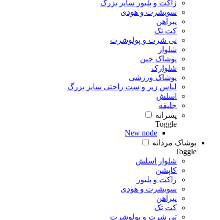
ژاکت و پلیور سایز بزرگ
سویشرت و هودی
پیراهن
کت تک
تی شرت و پولوشرت
شلوار
پوشاک جین
شلوارک
پوشاک ورزشی
لباس زیر و ست راحتی سایز بزرگ
اسلش
جلیقه
پسرانه
Toggle
New node
پوشاک مردانه
Toggle
شلوار اسلش
کاپشن
ژاکت و پلیور
سویشرت و هودی
پیراهن
کت تک
تی شرت و پولوشرت