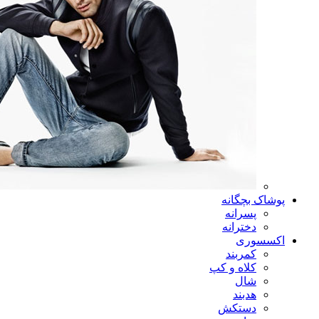
پوشاک بچگانه
پسرانه
دخترانه
اکسسوری
کمربند
کلاه و کپ
شال
هدبند
دستکش