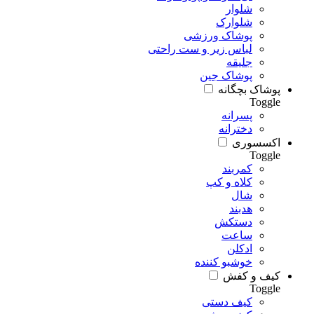
شلوار
شلوارک
پوشاک ورزشی
لباس زیر و ست راحتی
جلیقه
پوشاک جین
پوشاک بچگانه
Toggle
پسرانه
دخترانه
اکسسوری
Toggle
کمربند
کلاه و کپ
شال
هدبند
دستکش
ساعت
ادکلن
خوشبو کننده
کیف و کفش
Toggle
کیف دستی