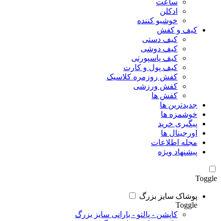
ساعت
ادکلن
خوشبو کننده
کیف و کفش
کیف دستی
کیف دوشی
کیف پاسپورتی
کیف پول و کارت
کفش روزمره کلاسیک
کفش ورزشی
کفش ها
جدیدترین ها
خوشمزه ها
پیگیری خرید
اورجینال ها
مجله اطلاعات
پیشنهاد ویژه
Toggle
پوشاک سایز بزرگ
Toggle
کاپشن - پالتو - بارانی سایز بزرگ