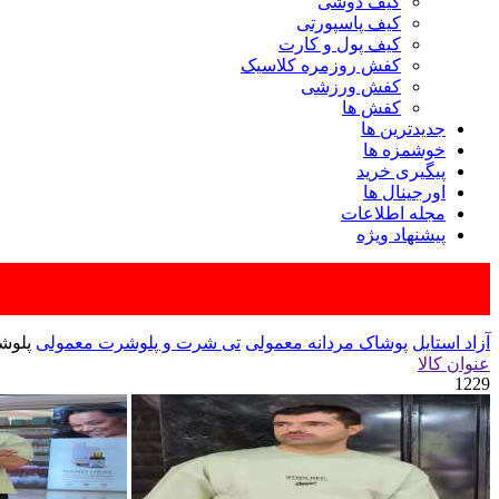
کیف دوشی
کیف پاسپورتی
کیف پول و کارت
کفش روزمره کلاسیک
کفش ورزشی
کفش ها
جدیدترین ها
خوشمزه ها
پیگیری خرید
اورجینال ها
مجله اطلاعات
پیشنهاد ویژه
آزاد استایل
پوشاک مردانه معمولی
تی شرت و پلوشرت معمولی
پلوشر
عنوان کالا
1229