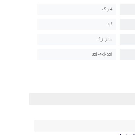
4 رنگ
گرد
سایز بزرگ
3xl-4xl-5xl