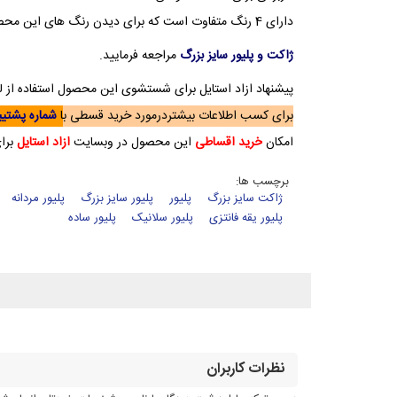
دارای 4 رنگ متفاوت است که برای دیدن رنگ های این محصول میتوانید به منوی
ژاکت و پلیور سایز بزرگ
مراجعه فرمایید.
پیشنهاد ازاد استایل برای شستشوی این محصول استفاده از لباسشویی با د
برای کسب اطلاعات بیشتردرمورد خرید قسطی ب
ا
شماره پشتیبانی (553
امکان
خرید اقساطی
این محصول در وبسایت
ازاد استایل
برا
برچسب ها:
ژاکت سایز بزرگ
پلیور
پلیور سایز بزرگ
پلیور مردانه
پلیور یقه فانتزی
پلیور سلانیک
پلیور ساده
نظرات کاربران