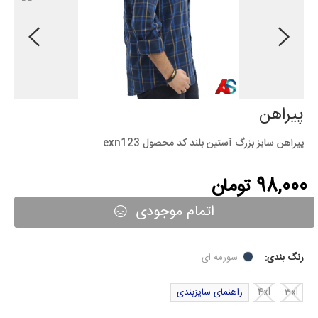
پیراهن
پیراهن سایز بزرگ آستین بلند کد محصول exn123
98,000 تومان
اتمام موجودی
رنگ بندی:
سورمه ای
3xl
4xl
راهنمای سایزبندی