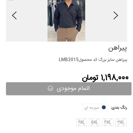
پیراهن
پیراهن سایز بزرگ کد محصولLMB2015
1,198,000 تومان
اتمام موجودی
رنگ بندی:
سورمه ای
6XL
5XL
4XL
3XL