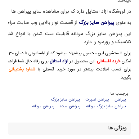
میباشد
در فروشگاه ازاد استایل دارد که برای مشاهده سایر پیراهن ها
به منوی
پیراهن سایز بزرگ
از قسمت نوار بالایی وب سایت مراجعه ب
این پیراهن سایز بزرگ مردانه
قابلیت ست شدن با انواع شلوار ه
کلاسیک و روزمره را دارد
برای شستشوی این محصول پیشنهاد میشود که از لباسشویی با دمای 30 درجه داده شود.
امکان
خرید اقساطی
این محصول در
ازاد استایل
برای رفاه حال شما فراهم میبا
برای کسب اطلاعات بیشتر در مورد خرید قسطی با
شماره پشتیبانی (09122376553
بگیرید.
برچسب ها:
پیراهن
پیراهن اسپرت
پیراهن سایز بزرگ
پیراهن سایز بزرگ مردانه
پیراهن ساده
پیراهن مردانه
ویژگی ها