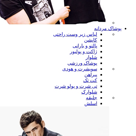
پوشاک مردانه
لباس زیر وست راحتی
کاپشن
پالتو و بارانی
ژاکت و پولیور
شلوار
پوشاک ورزشی
سویشرت و هودی
پیراهن
کت تک
تی شرت و پولو شرت
شلوارک
جلیقه
اسلش