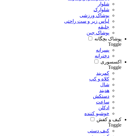
شلوار
شلوارک
پوشاک ورزشی
لباس زیر و ست راحتی
جلیقه
پوشاک جین
پوشاک بچگانه
Toggle
پسرانه
دخترانه
اکسسوری
Toggle
کمربند
کلاه و کپ
شال
هدبند
دستکش
ساعت
ادکلن
خوشبو کننده
کیف و کفش
Toggle
کیف دستی