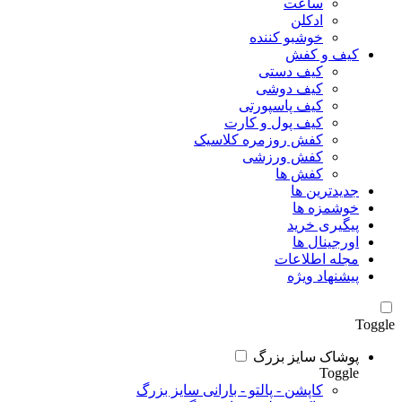
ساعت
ادکلن
خوشبو کننده
کیف و کفش
کیف دستی
کیف دوشی
کیف پاسپورتی
کیف پول و کارت
کفش روزمره کلاسیک
کفش ورزشی
کفش ها
جدیدترین ها
خوشمزه ها
پیگیری خرید
اورجینال ها
مجله اطلاعات
پیشنهاد ویژه
Toggle
پوشاک سایز بزرگ
Toggle
کاپشن - پالتو - بارانی سایز بزرگ