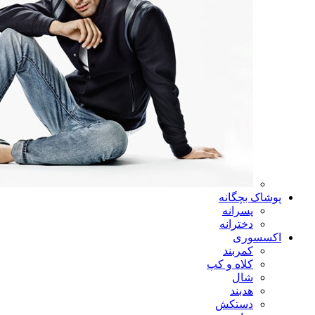
پوشاک بچگانه
پسرانه
دخترانه
اکسسوری
کمربند
کلاه و کپ
شال
هدبند
دستکش