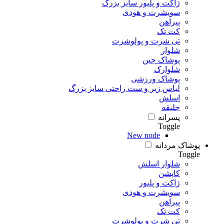
ژاکت و پلیور سایز بزرگ
سویشرت و هودی
پیراهن
کت تک
تی شرت و پولوشرت
شلوار
پوشاک جین
شلوارک
پوشاک ورزشی
لباس زیر و ست راحتی سایز بزرگ
اسلش
جلیقه
پسرانه
Toggle
New node
پوشاک مردانه
Toggle
شلوار اسلش
کاپشن
ژاکت و پلیور
سویشرت و هودی
پیراهن
کت تک
تی شرت و پولوشرت