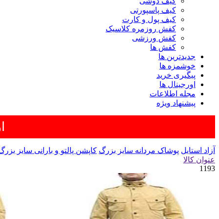
کیف دوشی
کیف پاسپورتی
کیف پول و کارت
کفش روزمره کلاسیک
کفش ورزشی
کفش ها
جدیدترین ها
خوشمزه ها
پیگیری خرید
اورجینال ها
مجله اطلاعات
پیشنهاد ویژه
ار
آزاد استایل
پوشاک مردانه سایز بزرگ
کاپشن پالتو و بارانی سایز بزرگ
عنوان کالا
1193