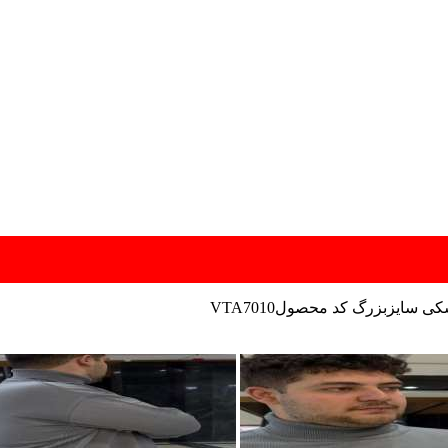
کی سایزبزرگ کد محصولVTA7010