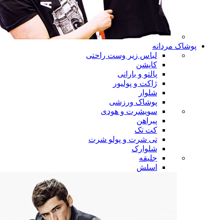
پوشاک مردانه
لباس زیر وست راحتی
کاپشن
پالتو و بارانی
ژاکت و پولیور
شلوار
پوشاک ورزشی
سویشرت و هودی
پیراهن
کت تک
تی شرت و پولو شرت
شلوارک
جلیقه
اسلش