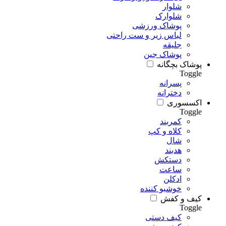
شلوار
شلوارک
پوشاک ورزشی
لباس زیر و ست راحتی
جلیقه
پوشاک جین
پوشاک بچگانه
Toggle
پسرانه
دخترانه
اکسسوری
Toggle
کمربند
کلاه و کپ
شال
هدبند
دستکش
ساعت
ادکلن
خوشبو کننده
کیف و کفش
Toggle
کیف دستی