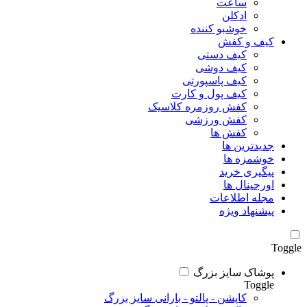
ساعت
ادکلن
خوشبو کننده
کیف و کفش
کیف دستی
کیف دوشی
کیف پاسپورتی
کیف پول و کارت
کفش روزمره کلاسیک
کفش ورزشی
کفش ها
جدیدترین ها
خوشمزه ها
پیگیری خرید
اورجینال ها
مجله اطلاعات
پیشنهاد ویژه
Toggle
پوشاک سایز بزرگ
Toggle
کاپشن - پالتو - بارانی سایز بزرگ