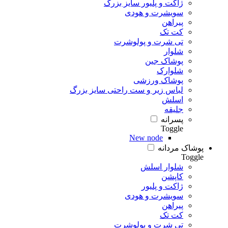
ژاکت و پلیور سایز بزرگ
سویشرت و هودی
پیراهن
کت تک
تی شرت و پولوشرت
شلوار
پوشاک جین
شلوارک
پوشاک ورزشی
لباس زیر و ست راحتی سایز بزرگ
اسلش
جلیقه
پسرانه
Toggle
New node
پوشاک مردانه
Toggle
شلوار اسلش
کاپشن
ژاکت و پلیور
سویشرت و هودی
پیراهن
کت تک
تی شرت و پولوشرت