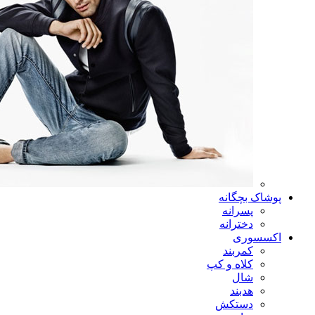
پوشاک بچگانه
پسرانه
دخترانه
اکسسوری
کمربند
کلاه و کپ
شال
هدبند
دستکش