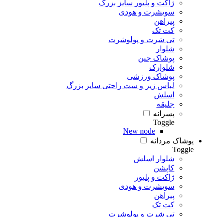
ژاکت و پلیور سایز بزرگ
سویشرت و هودی
پیراهن
کت تک
تی شرت و پولوشرت
شلوار
پوشاک جین
شلوارک
پوشاک ورزشی
لباس زیر و ست راحتی سایز بزرگ
اسلش
جلیقه
پسرانه
Toggle
New node
پوشاک مردانه
Toggle
شلوار اسلش
کاپشن
ژاکت و پلیور
سویشرت و هودی
پیراهن
کت تک
تی شرت و پولوشرت