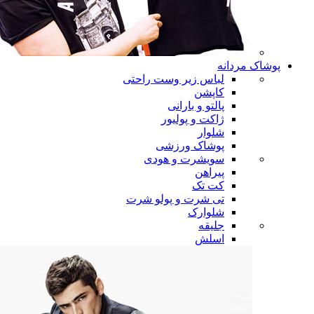
پوشاک مردانه
لباس زیر وست راحتی
کاپشن
پالتو و بارانی
ژاکت و پولیور
شلوار
پوشاک ورزشی
سویشرت و هودی
پیراهن
کت تک
تی شرت و پولو شرت
شلوارک
جلیقه
اسلش