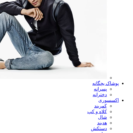
پوشاک بچگانه
پسرانه
دخترانه
اکسسوری
کمربند
کلاه و کپ
شال
هدبند
دستکش