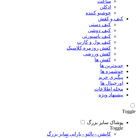
ساعت
ادکلن
خوشبو کننده
کیف و کفش
کیف دستی
کیف دوشی
کیف پاسپورتی
کیف پول و کارت
کفش روزمره کلاسیک
کفش ورزشی
کفش ها
جدیدترین ها
خوشمزه ها
پیگیری خرید
اورجینال ها
مجله اطلاعات
پیشنهاد ویژه
Toggle
پوشاک سایز بزرگ
Toggle
کاپشن - پالتو - بارانی سایز بزرگ