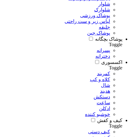
شلوار
شلوارک
پوشاک ورزشی
لباس زیر و ست راحتی
جلیقه
پوشاک جین
پوشاک بچگانه
Toggle
پسرانه
دخترانه
اکسسوری
Toggle
کمربند
کلاه و کپ
شال
هدبند
دستکش
ساعت
ادکلن
خوشبو کننده
کیف و کفش
Toggle
کیف دستی