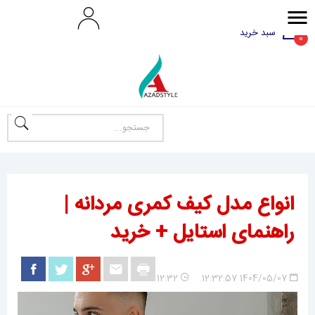
سبد خرید
0
انواع مدل کیف کمری مردانه |
راهنمای استایل + خرید
12:32
1404/05/07 12:32:57