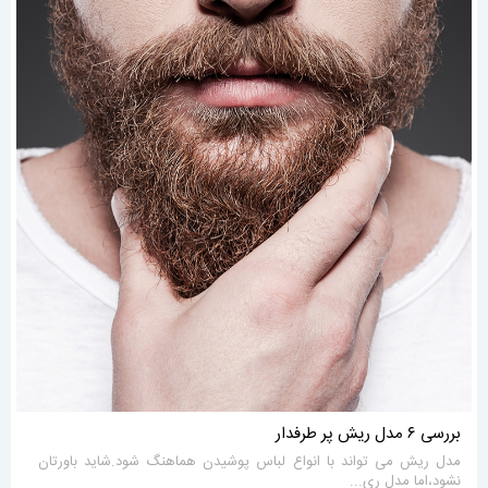
بررسی ۶ مدل ریش پر طرفدار
مدل ریش می تواند با انواع لباس پوشیدن هماهنگ شود.شاید باورتان
نشود،اما مدل ری...