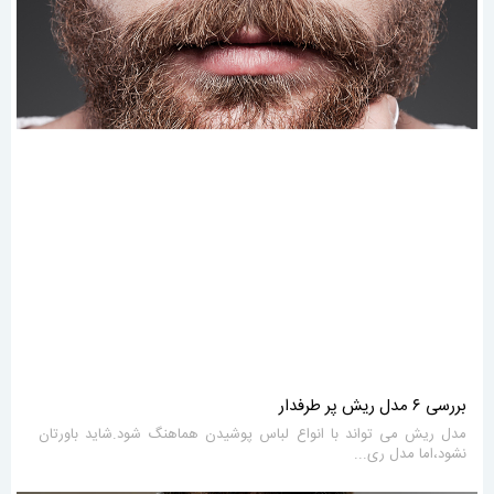
بررسی ۶ مدل ریش پر طرفدار
مدل ریش می تواند با انواع لباس پوشیدن هماهنگ شود.شاید باورتان
نشود،اما مدل ری...