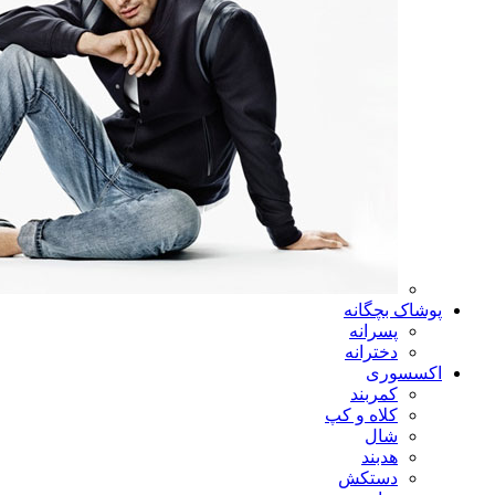
پوشاک بچگانه
پسرانه
دخترانه
اکسسوری
کمربند
کلاه و کپ
شال
هدبند
دستکش