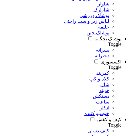
شلوار
شلوارک
پوشاک ورزشی
لباس زیر و ست راحتی
جلیقه
پوشاک جین
پوشاک بچگانه
Toggle
پسرانه
دخترانه
اکسسوری
Toggle
کمربند
کلاه و کپ
شال
هدبند
دستکش
ساعت
ادکلن
خوشبو کننده
کیف و کفش
Toggle
کیف دستی