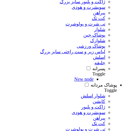
ژاکت و پلیور سایز بزرگ
سویشرت و هودی
پیراهن
کت تک
تی شرت و پولوشرت
شلوار
پوشاک جین
شلوارک
پوشاک ورزشی
لباس زیر و ست راحتی سایز بزرگ
اسلش
جلیقه
پسرانه
Toggle
New node
پوشاک مردانه
Toggle
شلوار اسلش
کاپشن
ژاکت و پلیور
سویشرت و هودی
پیراهن
کت تک
تی شرت و پولوشرت