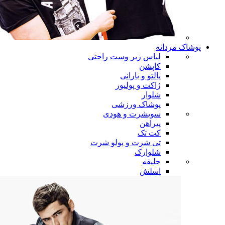
پوشاک مردانه
لباس زیر وست راحتی
کاپشن
پالتو و بارانی
ژاکت و پولیور
شلوار
پوشاک ورزشی
سویشرت و هودی
پیراهن
کت تک
تی شرت و پولو شرت
شلوارک
جلیقه
اسلش