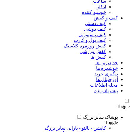
ساعت
ادکلن
خوشبو کننده
کیف و کفش
کیف دستی
کیف دوشی
کیف پاسپورتی
کیف پول و کارت
کفش روزمره کلاسیک
کفش ورزشی
کفش ها
جدیدترین ها
خوشمزه ها
پیگیری خرید
اورجینال ها
مجله اطلاعات
پیشنهاد ویژه
Toggle
پوشاک سایز بزرگ
Toggle
کاپشن - پالتو - بارانی سایز بزرگ