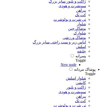
ژاکت و پلیور سایز بزرگ
سویشرت و هودی
پیراهن
کت تک
تی شرت و پولوشرت
شلوار
پوشاک جین
شلوارک
پوشاک ورزشی
لباس زیر و ست راحتی سایز بزرگ
اسلش
جلیقه
پسرانه
Toggle
New node
پوشاک مردانه
Toggle
شلوار اسلش
کاپشن
ژاکت و پلیور
سویشرت و هودی
پیراهن
کت تک
تی شرت و پولوشرت