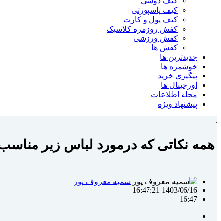
کیف دوشی
کیف پاسپورتی
کیف پول و کارت
کفش روزمره کلاسیک
کفش ورزشی
کفش ها
جدیدترین ها
خوشمزه ها
پیگیری خرید
اورجینال ها
مجله اطلاعات
پیشنهاد ویژه
.
همه نکاتی که درمورد لباس زیر مناسب ب
سمیه معروف پور
1403/06/16 16:47:21
16:47