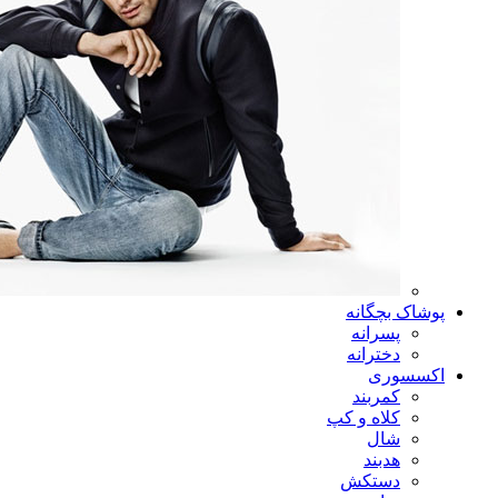
پوشاک بچگانه
پسرانه
دخترانه
اکسسوری
کمربند
کلاه و کپ
شال
هدبند
دستکش