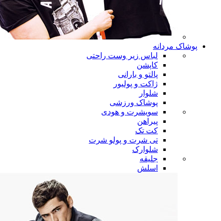
پوشاک مردانه
لباس زیر وست راحتی
کاپشن
پالتو و بارانی
ژاکت و پولیور
شلوار
پوشاک ورزشی
سویشرت و هودی
پیراهن
کت تک
تی شرت و پولو شرت
شلوارک
جلیقه
اسلش