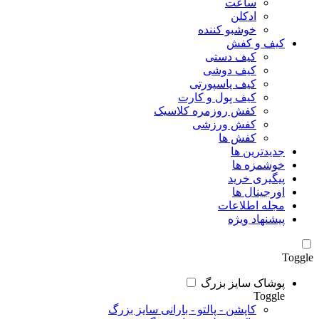
ساعت
ادکلن
خوشبو کننده
کیف و کفش
کیف دستی
کیف دوشی
کیف پاسپورتی
کیف پول و کارت
کفش روزمره کلاسیک
کفش ورزشی
کفش ها
جدیدترین ها
خوشمزه ها
پیگیری خرید
اورجینال ها
مجله اطلاعات
پیشنهاد ویژه
Toggle
پوشاک سایز بزرگ
Toggle
کاپشن - پالتو - بارانی سایز بزرگ