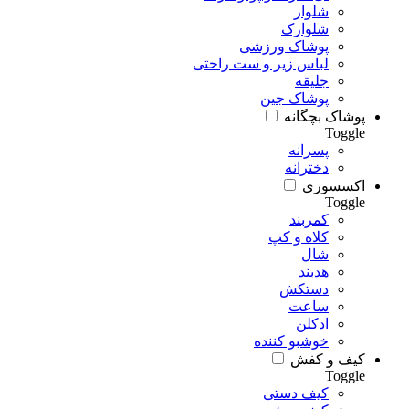
شلوار
شلوارک
پوشاک ورزشی
لباس زیر و ست راحتی
جلیقه
پوشاک جین
پوشاک بچگانه
Toggle
پسرانه
دخترانه
اکسسوری
Toggle
کمربند
کلاه و کپ
شال
هدبند
دستکش
ساعت
ادکلن
خوشبو کننده
کیف و کفش
Toggle
کیف دستی