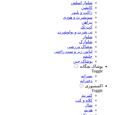
شلوار اسلش
کاپشن
ژاکت و پلیور
سویشرت و هودی
پیراهن
کت تک
تی شرت و پولوشرت
شلوار
شلوارک
پوشاک ورزشی
لباس زیر و ست راحتی
جلیقه
پوشاک جین
پوشاک بچگانه
Toggle
پسرانه
دخترانه
اکسسوری
Toggle
کمربند
کلاه و کپ
شال
هدبند
دستکش