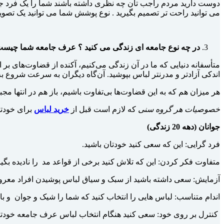
دوست دارید مردم راجب تان چه نظری داشته باشند شما را یک فرد جدی
می توانید راحت تر تصمیم بگیرید . نوع پوشش شما می توانید یک تصویر ا
در چه نوع جامعه ای زندگی می کنید ؟ عرف جامعه شما چیست
متأسفانه دنیایی که ما در آن زندگی می­‌کنیم، آکنده از قضاوت‌های 
اندکی آزاد­تر و مدرن­تر لباس بپوشید. آن‌گاه دیگران به سرعت شروع 
هر میزان هم که به این قضاوت­‌ها بی‌تفاوت باشیم، باز هم در انتها مج
خصوصیات هر گروه سنی
که لازم است قبل از
خرید لباس
برای خودتان
جوانان (دهه 20 زندگی)
فرد گرایی: این که سعی کنید خودتان باشید
.
متفاوت فکر کردن: این که تلاش کنید برخی از قواعد مد
را نادیده بگی
آزمایش: سعی داشته باشید از سبک و سیاق لباس پوشیدن افراد معروف ای
اندام متناسب: لباس هایی را انتخاب کنید که شما را شیک و جوان و با
کنترل بر روی خود: سعی کنید هنگام انتخاب لباس عرف جامعه خودتان 