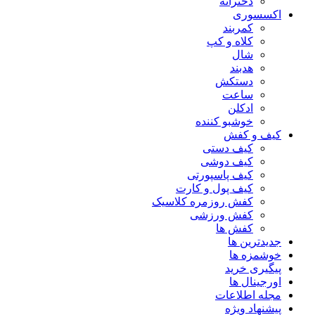
دخترانه
اکسسوری
کمربند
کلاه و کپ
شال
هدبند
دستکش
ساعت
ادکلن
خوشبو کننده
کیف و کفش
کیف دستی
کیف دوشی
کیف پاسپورتی
کیف پول و کارت
کفش روزمره کلاسیک
کفش ورزشی
کفش ها
جدیدترین ها
خوشمزه ها
پیگیری خرید
اورجینال ها
مجله اطلاعات
پیشنهاد ویژه