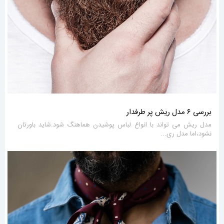
بررسی ۶ مدل ریش پر طرفدار
مدل ریش می تواند با انواع لباس پوشیدن هماهنگ شود.شاید باورتان
نشود،اما مدل ری...